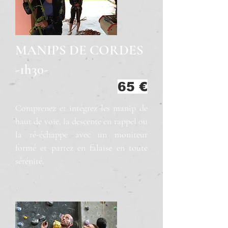
MANIPS DE CORDES
-1h30-
65 €
Comprenez et intégrez les manip de
haut de voie, la descente en rappel ou
la ré-échappe avec un moniteur
formé et partez en falaise en toute
sérénité.