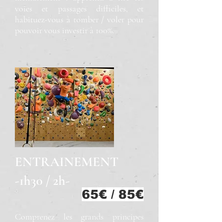
voies et passages difficiles, et
habituez-vous à tomber / voler pour
pouvoir vous investir à 100%.
ENTRAINEMENT
-1h30 / 2h-
65€ / 85€
Comprenez les grands principes