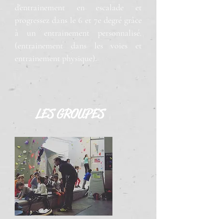
d'entrainement en escalade et
progressez dans le 6 et 7e degré grâce
à un entrainement personnalisé.
(entrainement dans les voies et
entrainement physique).
LES GROUPES