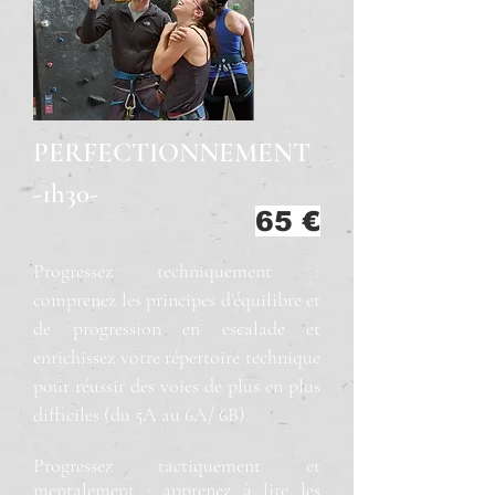
PERFECTIONNEMENT
-1h30-
65 €
Progressez techniquement :
comprenez les principes d'équilibre et
de progression en escalade et
enrichissez votre répertoire technique
pour réussir des voies de plus en plus
difficiles (du 5A au 6A/ 6B).
Progressez tactiquement et
mentalement : apprenez à lire les