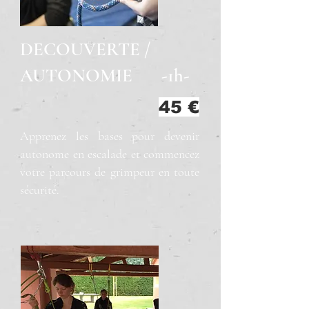
DECOUVERTE /
AUTONOMIE
-1h-
45 €
Apprenez les bases pour devenir
autonome en escalade et commencez
votre parcours de grimpeur en toute
sécurité.