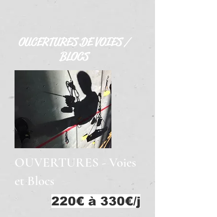
OUCERTURES DE VOIES /
BLOCS
OUVERTURES - Voies
et Blocs
220€ à 330€/j