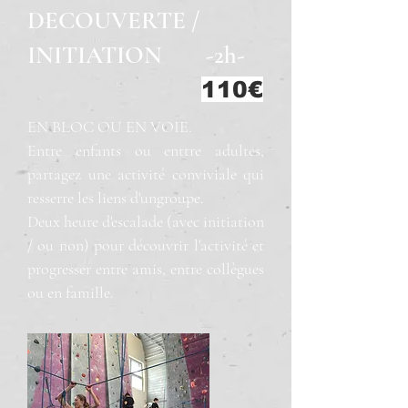
DECOUVERTE /
INITIATION
-2h-
110€
EN BLOC OU EN VOIE.
Entre enfants ou enttre adultes,
partagez une activité conviviale qui
resserre les liens d'ungroupe.
Deux heure d'escalade (avec initiation
/ ou non) pour découvrir l'activité et
progresser entre amis, entre collègues
ou en famille.