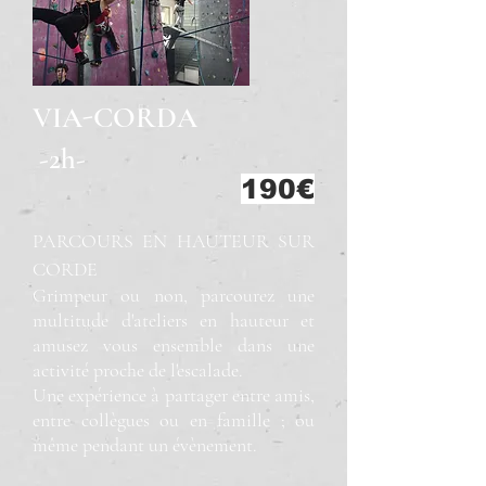
VIA-CORDA
-2h-
190€
PARCOURS EN HAUTEUR SUR
CORDE
G
rimpeur ou non, parcourez une
multitude d'ateliers en hauteur et
amusez vous ensemble dans une
activité proche de l'escalade.
Une expérience à partager entre amis,
entre collègues ou en famille ; ou
même pendant un évènement.